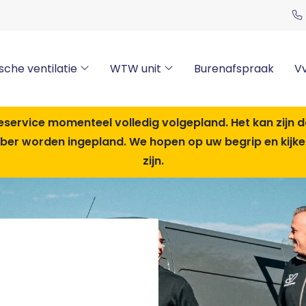
Burenafspraak
V
che ventilatie
WTW unit
eservice momenteel volledig volgepland. Het kan zijn 
er worden ingepland. We hopen op uw begrip en kijken 
zijn.