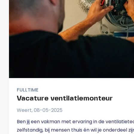
FULLTIME
Vacature ventilatiemonteur
Weert, 08-05-2025
Ben jij een vakman met ervaring in de ventilatiet
zelfstandig, bij mensen thuis én wil je onderdeel zi