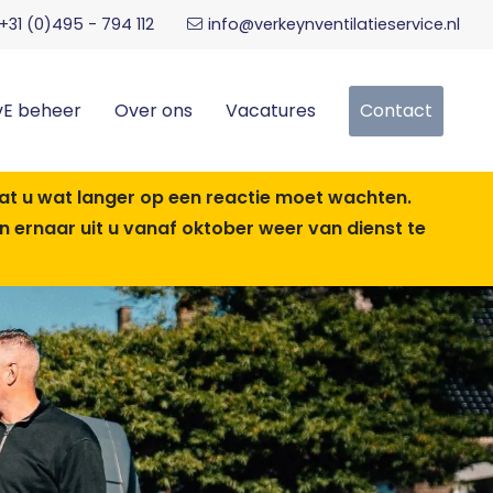
+31 (0)495 - 794 112
info@verkeynventilatieservice.nl
vE beheer
Over ons
Vacatures
Contact
dat u wat langer op een reactie moet wachten.
ernaar uit u vanaf oktober weer van dienst te